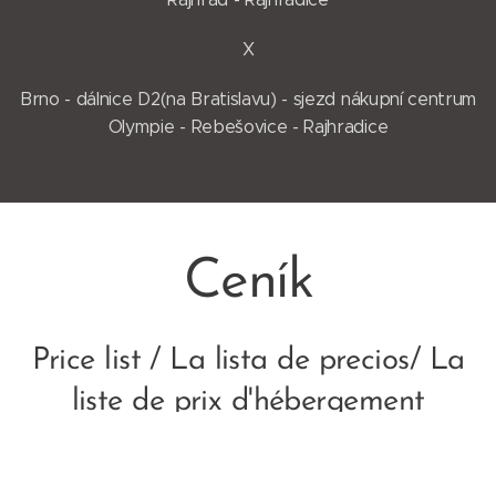
X
Brno - dálnice D2(na Bratislavu) - sjezd nákupní centrum
Olympie - Rebešovice - Rajhradice
Ceník
Price list / La lista de precios/ La
liste de prix d'hébergement
700 Kč
1 noc bez snídaně