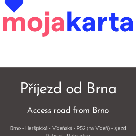
Příjezd od Brna
Access road from Brno
Brno - Heršpická - Vídeňská - R52 (na Vídeň) - sjezd
Rajhrad - Rajhradice